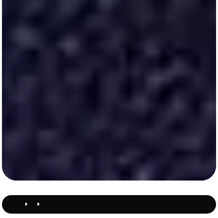
Home
Proyecto
DeMoliner
D
E
E