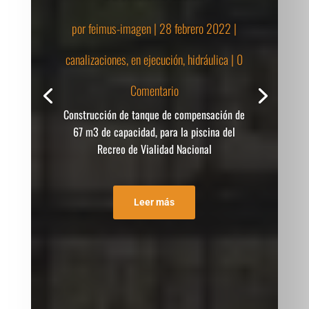
por
feimus-imagen
|
28 febrero 2022
|
canalizaciones
,
en ejecución
,
hidráulica
| 0
Comentario
Construcción de tanque de compensación de
67 m3 de capacidad, para la piscina del
Recreo de Vialidad Nacional
Leer más