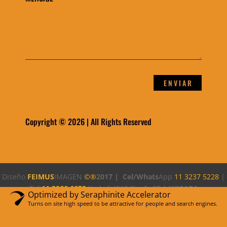
E N V I A R
Copyright © 2026 | All Rights Reserved
Diseño
FEIMUS
IMAGEN
©®
2017 |
Cel/Whats
App
11 3237 5228
|
Tel
11 2066 6659
Yerbal 4360 Dto 2, CP 1407
CABA
Optimized by Seraphinite Accelerator
Turns on site high speed to be attractive for people and search engines.