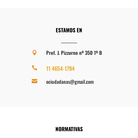
ESTAMOS EN
Prof. J. Pizzurno nº 350 1º B

11 4654-1794

ociudadanas@gmail.com

NORMATIVAS